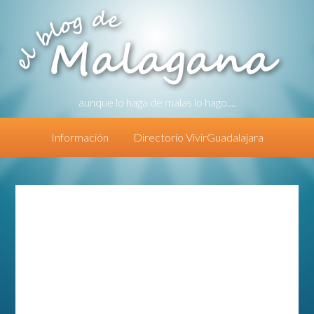
aunque lo haga de malas lo hago....
Información
Directorio VivirGuadalajara