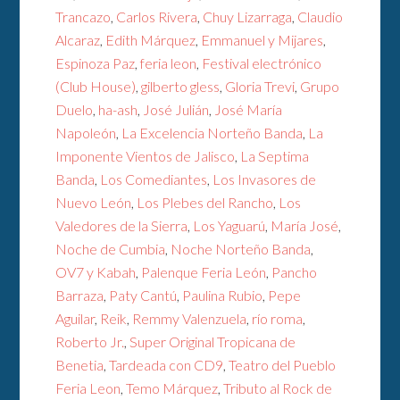
Trancazo
,
Carlos Rivera
,
Chuy Lizarraga
,
Claudio
Alcaraz
,
Edith Márquez
,
Emmanuel y Mijares
,
Espinoza Paz
,
feria leon
,
Festival electrónico
(Club House)
,
gilberto gless
,
Gloria Trevi
,
Grupo
Duelo
,
ha-ash
,
José Julián
,
José María
Napoleón
,
La Excelencia Norteño Banda
,
La
Imponente Vientos de Jalisco
,
La Septima
Banda
,
Los Comediantes
,
Los Invasores de
Nuevo León
,
Los Plebes del Rancho
,
Los
Valedores de la Sierra
,
Los Yaguarú
,
María José
,
Noche de Cumbia
,
Noche Norteño Banda
,
OV7 y Kabah
,
Palenque Feria León
,
Pancho
Barraza
,
Paty Cantú
,
Paulina Rubio
,
Pepe
Aguilar
,
Reik
,
Remmy Valenzuela
,
río roma
,
Roberto Jr.
,
Super Original Tropicana de
Benetia
,
Tardeada con CD9
,
Teatro del Pueblo
Feria Leon
,
Temo Márquez
,
Tributo al Rock de