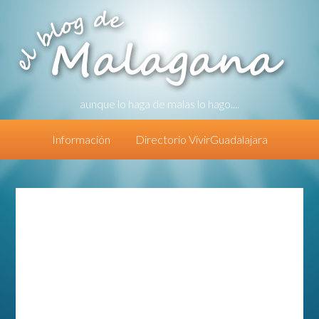
aunque lo haga de malas lo hago....
Información
Directorio VivirGuadalajara