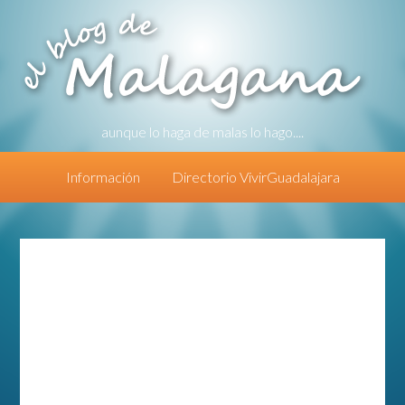
aunque lo haga de malas lo hago....
Información
Directorio VivirGuadalajara