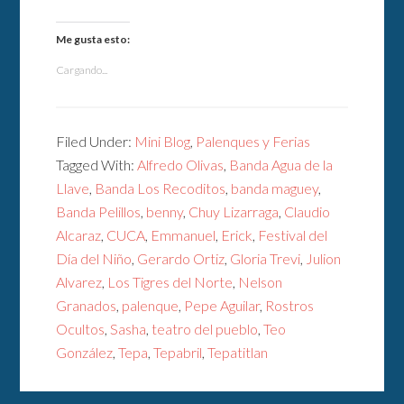
Me gusta esto:
Cargando...
Filed Under:
Mini Blog
,
Palenques y Ferias
Tagged With:
Alfredo Olivas
,
Banda Agua de la
Llave
,
Banda Los Recoditos
,
banda maguey
,
Banda Pelillos
,
benny
,
Chuy Lizarraga
,
Claudio
Alcaraz
,
CUCA
,
Emmanuel
,
Erick
,
Festival del
Día del Niño
,
Gerardo Ortiz
,
Gloria Trevi
,
Julion
Alvarez
,
Los Tigres del Norte
,
Nelson
Granados
,
palenque
,
Pepe Aguilar
,
Rostros
Ocultos
,
Sasha
,
teatro del pueblo
,
Teo
González
,
Tepa
,
Tepabril
,
Tepatitlan