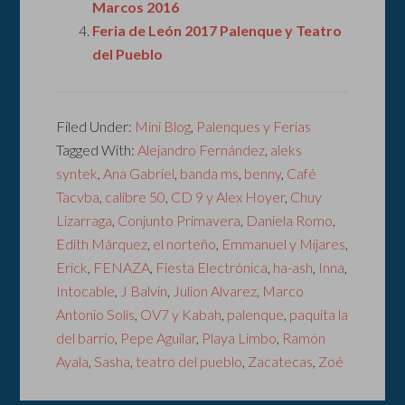
Marcos 2016
Feria de León 2017 Palenque y Teatro
del Pueblo
Filed Under:
Mini Blog
,
Palenques y Ferias
Tagged With:
Alejandro Fernández
,
aleks
syntek
,
Ana Gabriel
,
banda ms
,
benny
,
Café
Tacvba
,
calibre 50
,
CD 9 y Alex Hoyer
,
Chuy
Lizarraga
,
Conjunto Primavera
,
Daniela Romo
,
Edith Márquez
,
el norteño
,
Emmanuel y Mijares
,
Erick
,
FENAZA
,
Fiesta Electrónica
,
ha-ash
,
Inna
,
Intocable
,
J Balvin
,
Julion Alvarez
,
Marco
Antonio Solís
,
OV7 y Kabah
,
palenque
,
paquita la
del barrio
,
Pepe Aguilar
,
Playa Limbo
,
Ramón
Ayala
,
Sasha
,
teatro del pueblo
,
Zacatecas
,
Zoé