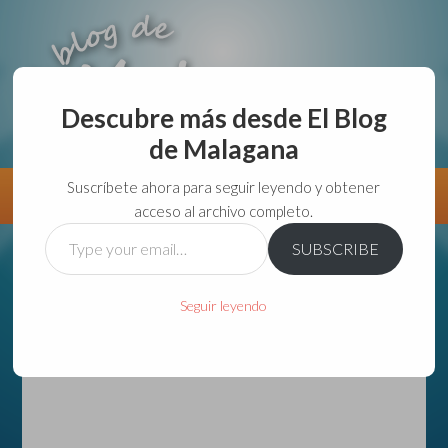
Descubre más desde El Blog
de Malagana
aunque lo haga de malas lo hago....
Suscríbete ahora para seguir leyendo y obtener
Información
Directorio VivirGuadalajara
acceso al archivo completo.
Type
SUBSCRIBE
your
email…
Seguir leyendo