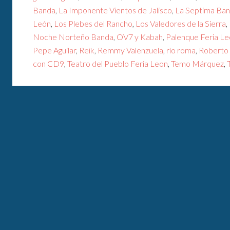
Banda
,
La Imponente Vientos de Jalisco
,
La Septima Ba
León
,
Los Plebes del Rancho
,
Los Valedores de la Sierra
,
Noche Norteño Banda
,
OV7 y Kabah
,
Palenque Feria L
Pepe Aguilar
,
Reik
,
Remmy Valenzuela
,
río roma
,
Roberto 
con CD9
,
Teatro del Pueblo Feria Leon
,
Temo Márquez
,