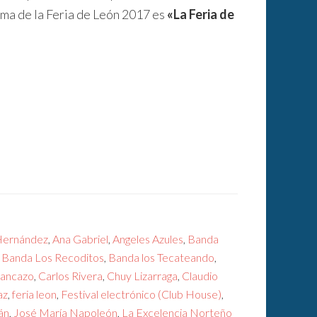
lema de la Feria de León 2017 es
«La Feria de
Hernández
,
Ana Gabriel
,
Angeles Azules
,
Banda
,
Banda Los Recoditos
,
Banda los Tecateando
,
rancazo
,
Carlos Rivera
,
Chuy Lizarraga
,
Claudio
az
,
feria leon
,
Festival electrónico (Club House)
,
án
,
José María Napoleón
,
La Excelencia Norteño