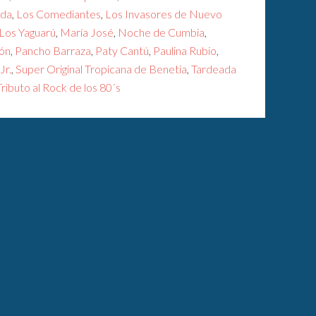
nda
,
Los Comediantes
,
Los Invasores de Nuevo
Los Yaguarú
,
María José
,
Noche de Cumbia
,
eón
,
Pancho Barraza
,
Paty Cantú
,
Paulina Rubio
,
Jr.
,
Super Original Tropicana de Benetia
,
Tardeada
Tributo al Rock de los 80´s