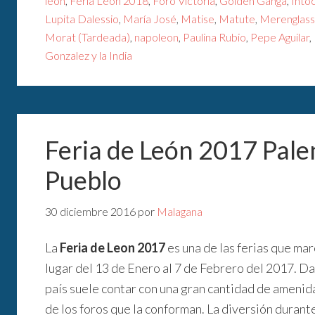
leon
,
Feria Leon 2018
,
Foro Victoria
,
Golden Ganga
,
Into
Lupita Dalessio
,
María José
,
Matise
,
Matute
,
Merenglass
Morat (Tardeada)
,
napoleon
,
Paulina Rubio
,
Pepe Aguilar
,
Gonzalez y la India
Feria de León 2017 Pale
Pueblo
30 diciembre 2016
por
Malagana
La
Feria de Leon 2017
es una de las ferias que mar
lugar del 13 de Enero al 7 de Febrero del 2017. Da
país suele contar con una gran cantidad de ameni
de los foros que la conforman. La diversión duran