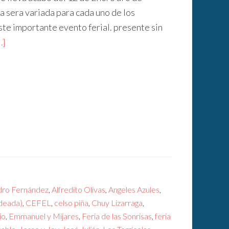
a sera variada para cada uno de los
ste importante evento ferial. presente sin
…]
dro Fernández
,
Alfredito Olivas
,
Angeles Azules
,
deada)
,
CEFEL
,
celso piña
,
Chuy Lizarraga
,
io
,
Emmanuel y Mijares
,
Feria de las Sonrisas
,
feria