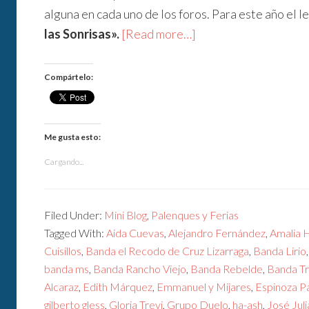
alguna en cada uno de los foros. Para este año el 
las Sonrisas».
[Read more…]
Compártelo:
Me gusta esto:
Cargando...
Filed Under:
Mini Blog
,
Palenques y Ferias
Tagged With:
Aida Cuevas
,
Alejandro Fernández
,
Amalia 
Cuisillos
,
Banda el Recodo de Cruz Lizarraga
,
Banda Lirio
banda ms
,
Banda Rancho Viejo
,
Banda Rebelde
,
Banda T
Alcaraz
,
Edith Márquez
,
Emmanuel y Mijares
,
Espinoza P
gilberto gless
,
Gloria Trevi
,
Grupo Duelo
,
ha-ash
,
José Juli