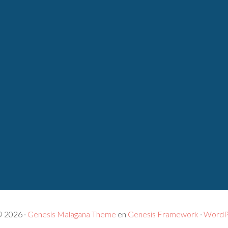
© 2026 ·
Genesis Malagana Theme
en
Genesis Framework
·
WordP