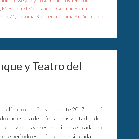
cable
,
Jesse y Joy
,
José Julián
,
Los Terricolas
,
,
Mi Banda El Mexicano de German Roman
,
Piso 21
,
río roma
,
Rock en tu idioma Sinfónico
,
Teo
nque y Teatro del
ca el inicio del año, y para este 2017 tendrá
do que es una de la ferias más visitadas del
dades, eventos y presentaciones en cada uno
te ese periodo estará presente sin duda