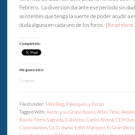
Febrero. La diversión durante ese periodo sin dud
asistentes que tenga la suerte de poder acudir a e
duda alguna en cada uno de los foros.
[Read more
Compártelo:
Me gusta esto:
Cargando...
Filed Under:
Mini Blog
,
Palenques y Ferias
Tagged With:
Aarón y su Grupo Ilusión
,
After Time
,
Alejan
Banda Tierra Sagrada
,
Caloncho
,
Carlos Rivera
,
CD9 (tar
Comediantes
,
DLD
,
duelo
,
Edith Márquez
,
El Gran Silenc