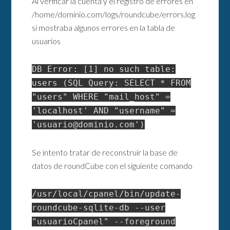
Al verificar la cuenta y el registro de errores en
/home/dominio.com/logs/roundcube/errors.log
si mostraba algunos errores en la tabla de
usuarios
DB Error: [1] no such table:
users (SQL Query: SELECT * FROM
"users" WHERE "mail_host" =
'localhost' AND "username" =
'usuario@dominio.com')
Se intento tratar de reconstruir la base de
datos de roundCube con el siguiente comando
/usr/local/cpanel/bin/update-
roundcube-sqlite-db --user
"usuarioCpanel" --foreground