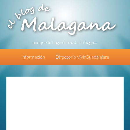
aunque lo haga de malas lo hago....
Información
Directorio VivirGuadalajara