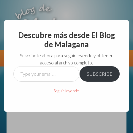
Descubre más desde El Blog
de Malagana
aunque lo haga de malas lo hago....
Suscríbete ahora para seguir leyendo y obtener
Información
Directorio VivirGuadalajara
acceso al archivo completo.
Type
SUBSCRIBE
your
email…
Seguir leyendo