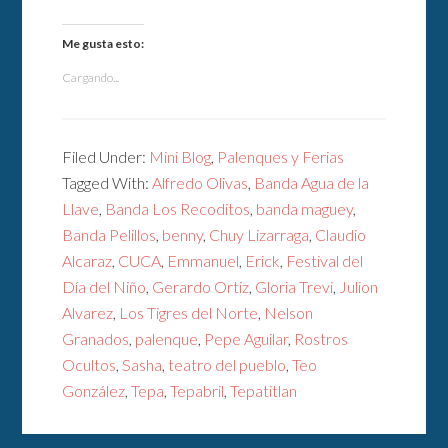
Me gusta esto:
Cargando...
Filed Under:
Mini Blog
,
Palenques y Ferias
Tagged With:
Alfredo Olivas
,
Banda Agua de la
Llave
,
Banda Los Recoditos
,
banda maguey
,
Banda Pelillos
,
benny
,
Chuy Lizarraga
,
Claudio
Alcaraz
,
CUCA
,
Emmanuel
,
Erick
,
Festival del
Día del Niño
,
Gerardo Ortiz
,
Gloria Trevi
,
Julion
Alvarez
,
Los Tigres del Norte
,
Nelson
Granados
,
palenque
,
Pepe Aguilar
,
Rostros
Ocultos
,
Sasha
,
teatro del pueblo
,
Teo
González
,
Tepa
,
Tepabril
,
Tepatitlan