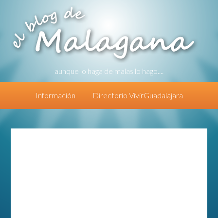
aunque lo haga de malas lo hago....
Información
Directorio VivirGuadalajara