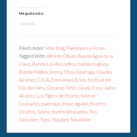
Me gusta esto:
Cargando...
Filed Under:
Mini Blog
,
Palenques y Ferias
Tagged With:
Alfredo Olivas
,
Banda Agua de la
Llave
,
Banda Los Recoditos
,
banda maguey
,
Banda Pelillos
,
benny
,
Chuy Lizarraga
,
Claudio
Alcaraz
,
CUCA
,
Emmanuel
,
Erick
,
Festival del
Día del Niño
,
Gerardo Ortiz
,
Gloria Trevi
,
Julion
Alvarez
,
Los Tigres del Norte
,
Nelson
Granados
,
palenque
,
Pepe Aguilar
,
Rostros
Ocultos
,
Sasha
,
teatro del pueblo
,
Teo
González
,
Tepa
,
Tepabril
,
Tepatitlan