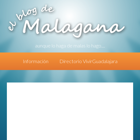
aunque lo haga de malas lo hago....
Información
Directorio VivirGuadalajara