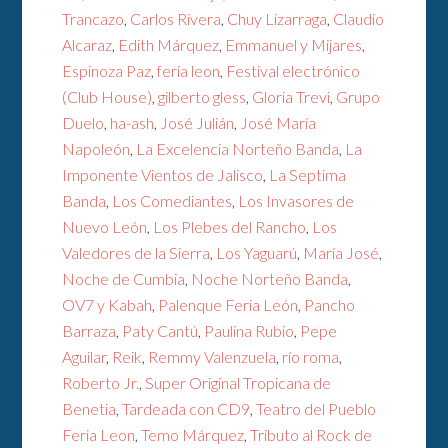
Trancazo
,
Carlos Rivera
,
Chuy Lizarraga
,
Claudio
Alcaraz
,
Edith Márquez
,
Emmanuel y Mijares
,
Espinoza Paz
,
feria leon
,
Festival electrónico
(Club House)
,
gilberto gless
,
Gloria Trevi
,
Grupo
Duelo
,
ha-ash
,
José Julián
,
José María
Napoleón
,
La Excelencia Norteño Banda
,
La
Imponente Vientos de Jalisco
,
La Septima
Banda
,
Los Comediantes
,
Los Invasores de
Nuevo León
,
Los Plebes del Rancho
,
Los
Valedores de la Sierra
,
Los Yaguarú
,
María José
,
Noche de Cumbia
,
Noche Norteño Banda
,
OV7 y Kabah
,
Palenque Feria León
,
Pancho
Barraza
,
Paty Cantú
,
Paulina Rubio
,
Pepe
Aguilar
,
Reik
,
Remmy Valenzuela
,
río roma
,
Roberto Jr.
,
Super Original Tropicana de
Benetia
,
Tardeada con CD9
,
Teatro del Pueblo
Feria Leon
,
Temo Márquez
,
Tributo al Rock de