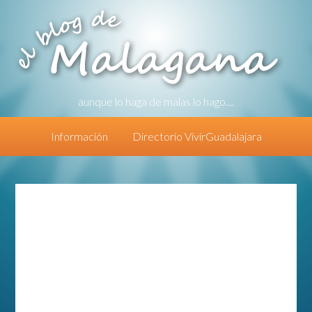
aunque lo haga de malas lo hago....
Información
Directorio VivirGuadalajara