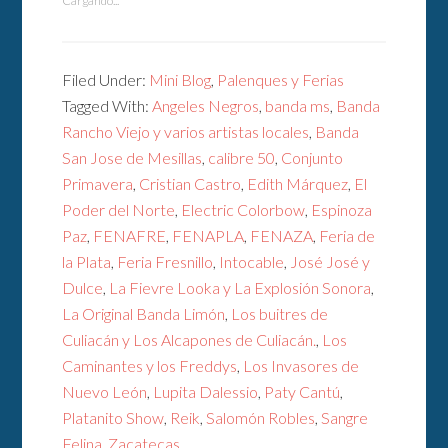
Cargando...
Filed Under:
Mini Blog
,
Palenques y Ferias
Tagged With:
Angeles Negros
,
banda ms
,
Banda
Rancho Viejo y varios artistas locales
,
Banda
San Jose de Mesillas
,
calibre 50
,
Conjunto
Primavera
,
Cristian Castro
,
Edith Márquez
,
El
Poder del Norte
,
Electric Colorbow
,
Espinoza
Paz
,
FENAFRE
,
FENAPLA
,
FENAZA
,
Feria de
la Plata
,
Feria Fresnillo
,
Intocable
,
José José y
Dulce
,
La Fievre Looka y La Explosión Sonora
,
La Original Banda Limón
,
Los buitres de
Culiacán y Los Alcapones de Culiacán.
,
Los
Caminantes y los Freddys
,
Los Invasores de
Nuevo León
,
Lupita Dalessio
,
Paty Cantú
,
Platanito Show
,
Reik
,
Salomón Robles
,
Sangre
Felina
,
Zacatecas