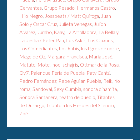
Cervantes
,
Grupo Pesado
,
Hermanos Castro
,
Hilo Negro
,
Jossbeats / Matt Quiroga
,
Juan
Solo y Oscar Cruz
,
Julieta Venegas
,
Julion
Alvarez
,
Jumbo
,
Kaay
,
La Arrolladora
,
La Bella y
La bestia / Peter Pan
,
Los Askis
,
Los Claxons
,
Los Comediantes
,
Los Rubis
,
los tigres de norte
,
Mago de Oz
,
Margara Francisca
,
María José
,
Matute
,
Motel
,
noel schajris
,
Ottmar de la Rosa
,
Ov7
,
Palenque Feria de Puebla
,
Paty Cantú
,
Pedro Fernández
,
Pepe Aguilar
,
Puebla
,
Reik
,
río
roma
,
Sandoval
,
Sexy Cumbia
,
sonora dinamita
,
Sonora Santanera
,
teatro de pueblo
,
Titantes
de Durango
,
Tributo a los Heroes del Silencio
,
Zoé