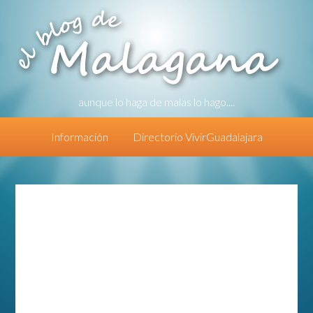
aunque lo haga de malas lo hago....
Información
Directorio VivirGuadalajara