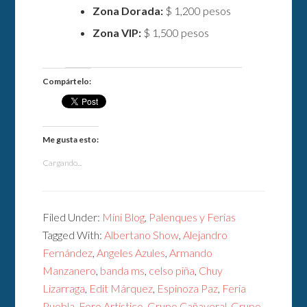
Zona Dorada:
$ 1,200 pesos
Zona VIP:
$ 1,500 pesos
Compártelo:
Me gusta esto:
Cargando...
Filed Under:
Mini Blog
,
Palenques y Ferias
Tagged With:
Albertano Show
,
Alejandro
Fernández
,
Angeles Azules
,
Armando
Manzanero
,
banda ms
,
celso piña
,
Chuy
Lizarraga
,
Edit Márquez
,
Espinoza Paz
,
Feria
Puebla
,
Foro Artístico
,
Grupo Cañaveral
,
Grupo