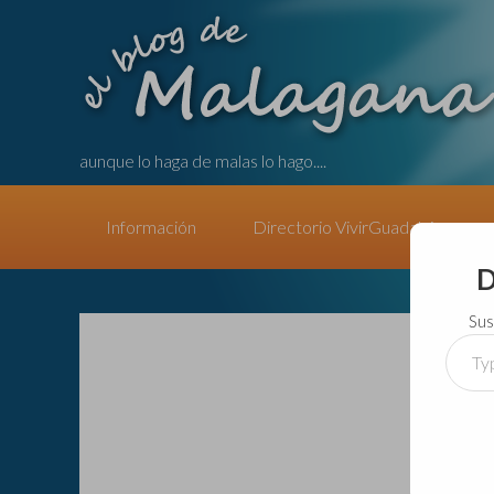
aunque lo haga de malas lo hago....
Información
Directorio VivirGuadalajara
D
Sus
Type
your
email