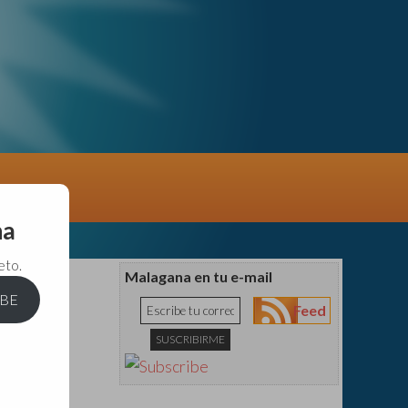
na
eto.
Malagana en tu e-mail
IBE
Feed