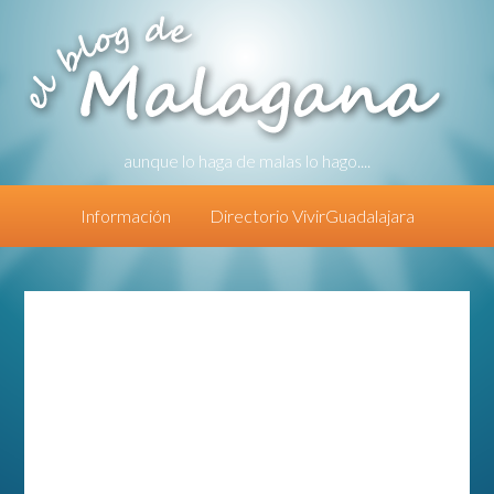
aunque lo haga de malas lo hago....
Información
Directorio VivirGuadalajara