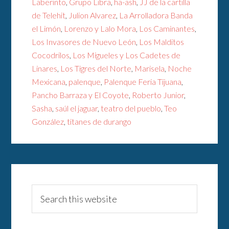
Laberinto
,
Grupo Libra
,
ha-ash
,
JJ de la cartilla
de Telehit
,
Julion Alvarez
,
La Arrolladora Banda
el Limón
,
Lorenzo y Lalo Mora
,
Los Caminantes
,
Los Invasores de Nuevo León
,
Los Malditos
Cocodrilos
,
Los Migueles y Los Cadetes de
Linares
,
Los Tigres del Norte
,
Marisela
,
Noche
Mexicana
,
palenque
,
Palenque Feria Tijuana
,
Pancho Barraza y El Coyote
,
Roberto Junior
,
Sasha
,
saúl el jaguar
,
teatro del pueblo
,
Teo
González
,
titanes de durango