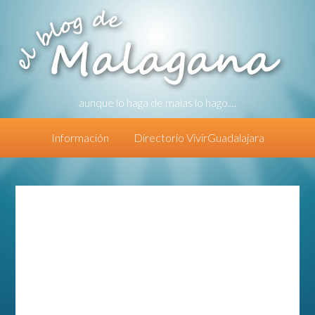
aunque lo haga de malas lo hago....
Información
Directorio VivirGuadalajara