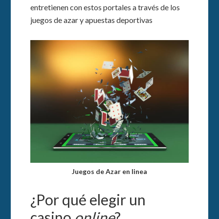
entretienen con estos portales a través de los
juegos de azar y apuestas deportivas
Juegos de Azar en linea
¿Por qué elegir un
casino
online
?