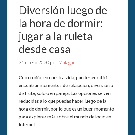
Diversión luego de
la hora de dormir:
jugar a la ruleta
desde casa
21 enero 2020
por
Malagana
Con un niño en nuestra vida, puede ser difícil
encontrar momentos de relajación, diversión o
disfrute, solo o en pareja. Las opciones se ven
reducidas a lo que puedas hacer luego de la
hora de dormir, por lo que es un buen momento
para explorar más sobre el mundo del ocio en
Internet.