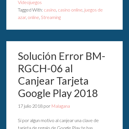
Videojuegos
Tagged With:
casino
,
casino online
,
juegos de
azar
,
online
,
Streaming
Solución Error BM-
RGCH-06 al
Canjear Tarjeta
Google Play 2018
17 julio 2018
por
Malagana
Si por algun motivo al canjear una clave de
tarjeta de regalo de Google Play te has