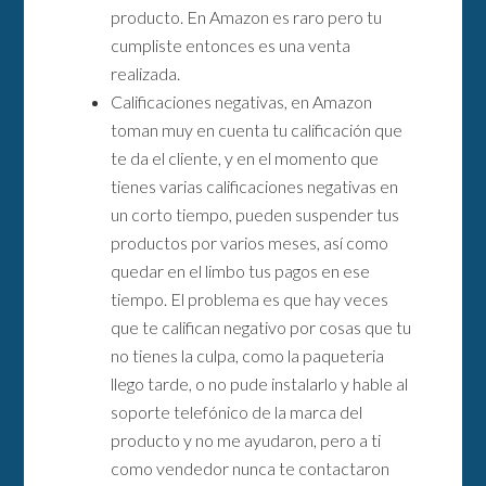
producto. En Amazon es raro pero tu
cumpliste entonces es una venta
realizada.
Calificaciones negativas, en Amazon
toman muy en cuenta tu calificación que
te da el cliente, y en el momento que
tienes varias calificaciones negativas en
un corto tiempo, pueden suspender tus
productos por varios meses, así como
quedar en el limbo tus pagos en ese
tiempo. El problema es que hay veces
que te califican negativo por cosas que tu
no tienes la culpa, como la paqueteria
llego tarde, o no pude instalarlo y hable al
soporte telefónico de la marca del
producto y no me ayudaron, pero a ti
como vendedor nunca te contactaron