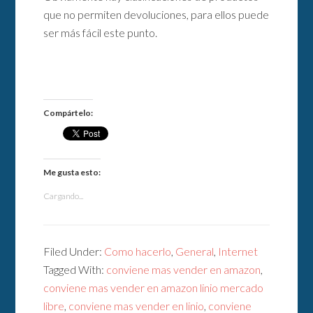
que no permiten devoluciones, para ellos puede
ser más fácil este punto.
Compártelo:
Me gusta esto:
Cargando...
Filed Under:
Como hacerlo
,
General
,
Internet
Tagged With:
conviene mas vender en amazon
,
conviene mas vender en amazon linio mercado
libre
,
conviene mas vender en linio
,
conviene