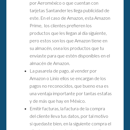
por Aeroméxico o que cuentan con
tarjetas Santander les llega publicidad de
este. En el caso de Amazon, esta Amazon
Prime, los clientes prefieren los
productos que les llegan al día siguiente,
pero estos son los que Amazon tiene en
su almacén, osea los productos que tu
enviaste para que estén disponibles en el
almacén de Amazon.
La pasarela de pago, al vender por
Amazon o Linio ellos se encargan de los
pagos no reconocidos, que bueno esa es
una ventaja importante por tantas estafas
y de más que hay en México.
Emitir facturas, la factura de la compra
del cliente lleva tus datos, por tal motivo
si quedaste bien, en la siguiente compra el