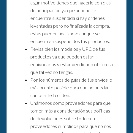
algún motivo tienes que hacerlo con días
de anticipación ya que aunque se
encuentre suspendida si hay ordenes
levantadas pero no finalizada la compra,
estas pueden finalizarse aunque se
encuentren suspendidos tus productos.
Revisa bien los modelos y UPC de tus
productos ya que pueden estar
equivocados y estar vendiendo otra cosa
que tal vez no tengas.
Pon los números de guías de tus envíos lo
más pronto posible para que no puedan
cancelarte la orden.
Unámonos como proveedores para que
tomen más a consideración sus políticas
de devoluciones sobre todo con
proveedores cumplidos para que no nos