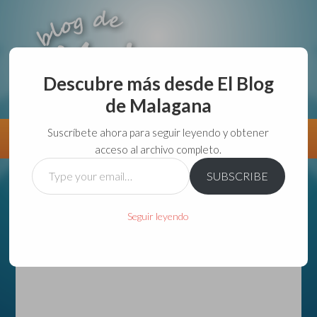
Descubre más desde El Blog
de Malagana
aunque lo haga de malas lo hago....
Suscríbete ahora para seguir leyendo y obtener
Información
Directorio VivirGuadalajara
acceso al archivo completo.
Type
SUBSCRIBE
your
email…
Seguir leyendo