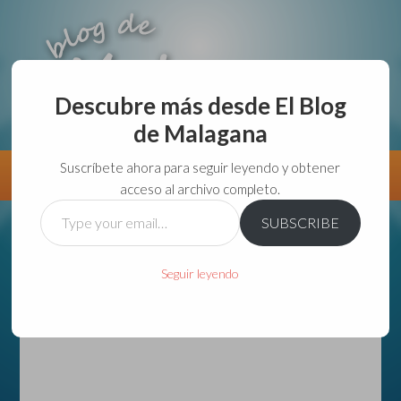
Descubre más desde El Blog
de Malagana
aunque lo haga de malas lo hago....
Suscríbete ahora para seguir leyendo y obtener
Información
Directorio VivirGuadalajara
acceso al archivo completo.
Type
SUBSCRIBE
your
email…
Seguir leyendo