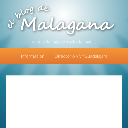
aunque lo haga de malas lo hago....
Información
Directorio VivirGuadalajara