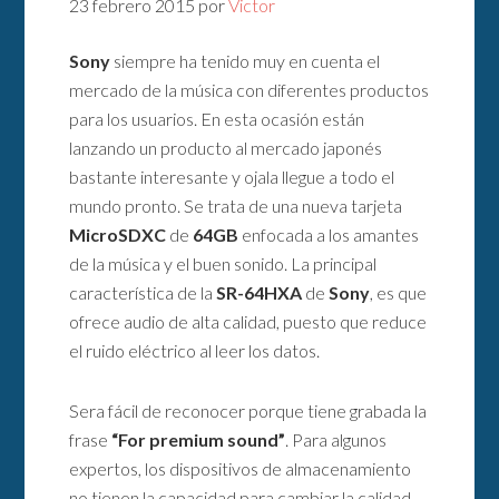
23 febrero 2015
por
Victor
Sony
siempre ha tenido muy en cuenta el
mercado de la música con diferentes productos
para los usuarios. En esta ocasión están
lanzando un producto al mercado japonés
bastante interesante y ojala llegue a todo el
mundo pronto. Se trata de una nueva tarjeta
MicroSDXC
de
64GB
enfocada a los amantes
de la música y el buen sonido. La principal
característica de la
SR-64HXA
de
Sony
, es que
ofrece audio de alta calidad, puesto que reduce
el ruido eléctrico al leer los datos.
Sera fácil de reconocer porque tiene grabada la
frase
“For premium sound”
. Para algunos
expertos, los dispositivos de almacenamiento
no tienen la capacidad para cambiar la calidad