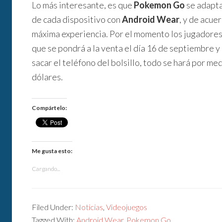
Lo más interesante, es que
Pokemon Go
se adapta
de cada dispositivo con
Android Wear
, y de acue
máxima experiencia. Por el momento los jugadores
que se pondrá a la venta el día 16 de septiembre 
sacar el teléfono del bolsillo, todo se hará por me
dólares.
Compártelo:
Me gusta esto:
Cargando...
Filed Under:
Noticias
,
Videojuegos
Tagged With:
Android Wear
,
Pokemon Go