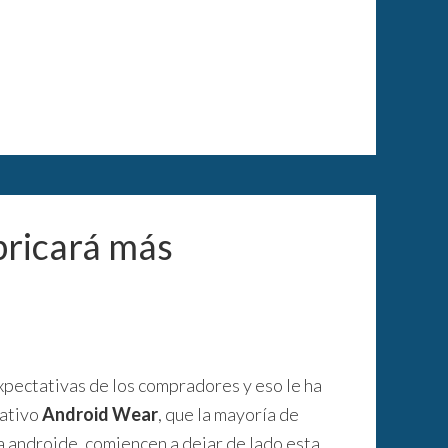
bricará más
expectativas de los compradores y eso le ha
rativo
Android Wear
, que la mayoría de
a androide, comiencen a dejar de lado esta