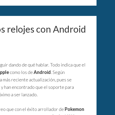
s relojes con Android
uir dando de qué hablar. Todo indica que el
pple
como los de
Android
. Según
 la más reciente actualización, pues se
lo y han encontrado que el soporte para
óximo a ser lanzado.
reo que con el éxito arrollador de
Pokemon