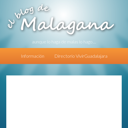
aunque lo haga de malas lo hago....
Información
Directorio VivirGuadalajara