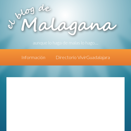
aunque lo haga de malas lo hago....
Información
Directorio VivirGuadalajara