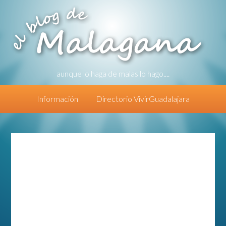
aunque lo haga de malas lo hago....
Información
Directorio VivirGuadalajara