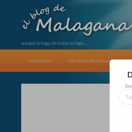
aunque lo haga de malas lo hago....
Información
Directorio VivirGuadalajara
D
Sus
Type
your
email