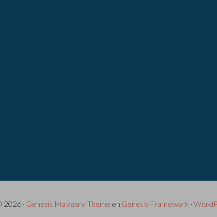
© 2026 ·
Genesis Malagana Theme
en
Genesis Framework
·
WordP