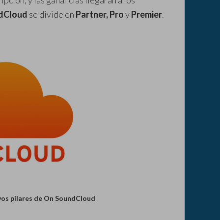
pción, y las ganancias llegaran a los
dCloud
se divide en
Partner, Pro
y
Premier
.
evos pilares de On SoundCloud