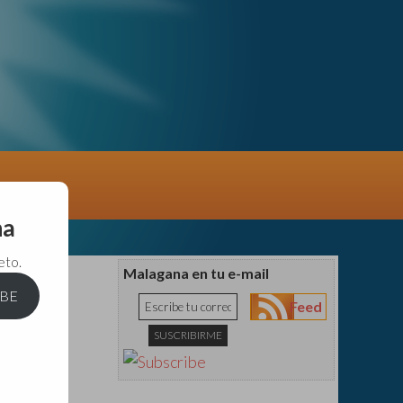
na
eto.
Malagana en tu e-mail
IBE
Feed