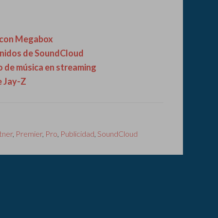
a con Megabox
enidos de SoundCloud
o de música en streaming
e Jay-Z
tner
,
Premier
,
Pro
,
Publicidad
,
SoundCloud