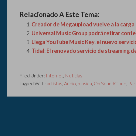
Relacionado A Este Tema:
Creador de Megaupload vuelve a la carg
Universal Music Group podrá retirar cont
Llega YouTube Music Key, el nuevo servici
Tidal: El renovado servicio de streaming d
Filed Under:
Internet
,
Noticias
Tagged With:
artistas
,
Audio
,
musica
,
On SoundCloud
,
Par