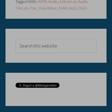
Tagged With:
AMR
,
Audio
,
Edicion de Audio
,
FileLab
,
Flac
,
Hya-Wave
,
M4A
,
mp3
,
OGG