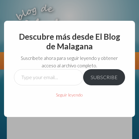
Descubre más desde El Blog
de Malagana
aunque lo haga de malas lo hago....
Suscríbete ahora para seguir leyendo y obtener
Información
Directorio VivirGuadalajara
acceso al archivo completo.
Type
SUBSCRIBE
your
email…
Seguir leyendo