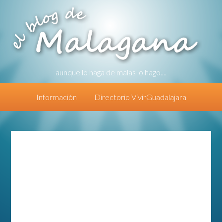
aunque lo haga de malas lo hago....
Información
Directorio VivirGuadalajara