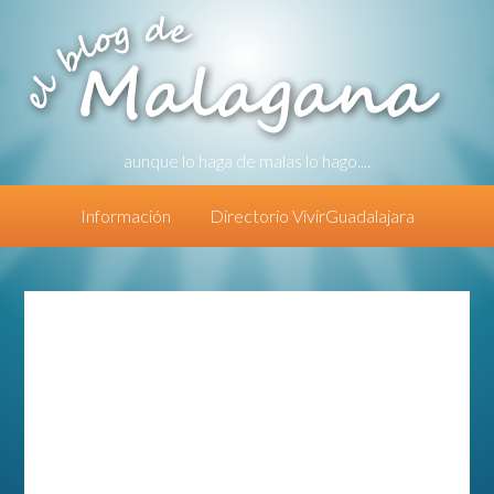
aunque lo haga de malas lo hago....
Información
Directorio VivirGuadalajara