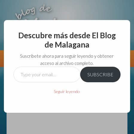
Descubre más desde El Blog
de Malagana
aunque lo haga de malas lo hago....
Suscríbete ahora para seguir leyendo y obtener
Información
Directorio VivirGuadalajara
acceso al archivo completo.
Type
SUBSCRIBE
your
email…
Seguir leyendo