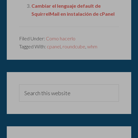
Cambiar el lenguaje default de
SquirrelMail en instalación de cPanel
Filed Under:
Como hacerlo
Tagged With:
cpanel
,
roundcube
,
whm