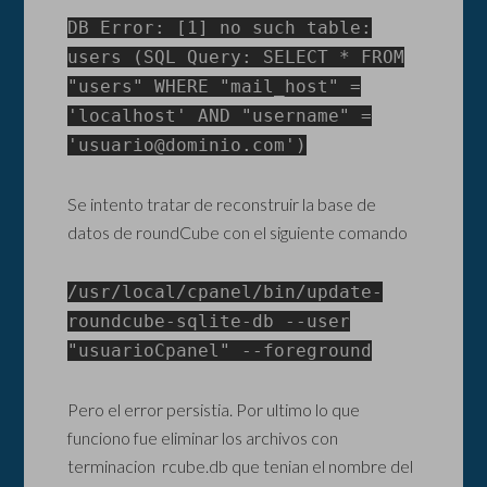
DB Error: [1] no such table:
users (SQL Query: SELECT * FROM
"users" WHERE "mail_host" =
'localhost' AND "username" =
'usuario@dominio.com')
Se intento tratar de reconstruir la base de
datos de roundCube con el siguiente comando
/usr/local/cpanel/bin/update-
roundcube-sqlite-db --user
"usuarioCpanel" --foreground
Pero el error persistia. Por ultimo lo que
funciono fue eliminar los archivos con
terminacion rcube.db que tenian el nombre del