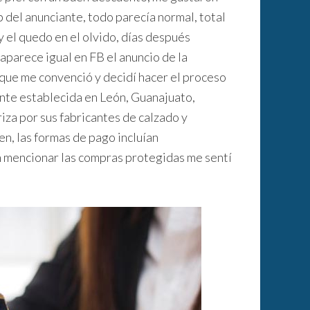
web del anunciante, todo parecía normal, total
 el quedo en el olvido, días después
parece igual en FB el anuncio de la
que me convenció y decidí hacer el proceso
te establecida en León, Guanajuato,
iza por sus fabricantes de calzado y
den, las formas de pago incluían
n mencionar las compras protegidas me sentí