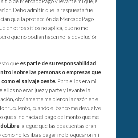
l sitio de MercadoPago y levante mi queje
erior. Debo admitir que la respuesta fue
ecían que la protección de MercadoPago
e en otros sitios no aplica, que no me
pero que no podían hacerme la devolución
esto que
es parte de su responsabilidad
ontrol sobre las personas o empresas que
 como el salvaje oeste.
Para ellos era mi
ellos no eran juez y parte y levante la
ación, obviamente me dieron la razón en el
 lo truculento, cuando el banco me devuelve
 que si no hacia el pago del monto que me
doLibre
, alegue que las dos cuentas eran
y como no les iba a pagar me bloquearon mi