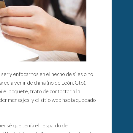
 ser y enfocarnos en el hecho de si es o no
recía venir de china (no de León, Gto),
 el paquete, trato de contactar a la
er mensajes, y el sitio web había quedado
ensé que tenía el respaldo de