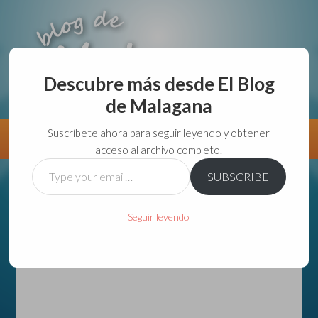
Descubre más desde El Blog
de Malagana
aunque lo haga de malas lo hago....
Suscríbete ahora para seguir leyendo y obtener
Información
Directorio VivirGuadalajara
acceso al archivo completo.
Type
SUBSCRIBE
your
email…
Seguir leyendo