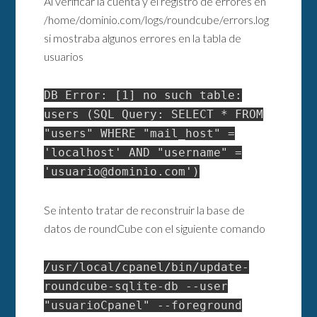
Al verificar la cuenta y el registro de errores en
/home/dominio.com/logs/roundcube/errors.log
si mostraba algunos errores en la tabla de
usuarios
DB Error: [1] no such table:
users (SQL Query: SELECT * FROM
"users" WHERE "mail_host" =
'localhost' AND "username" =
'usuario@dominio.com')
Se intento tratar de reconstruir la base de
datos de roundCube con el siguiente comando
/usr/local/cpanel/bin/update-
roundcube-sqlite-db --user
"usuarioCpanel" --foreground