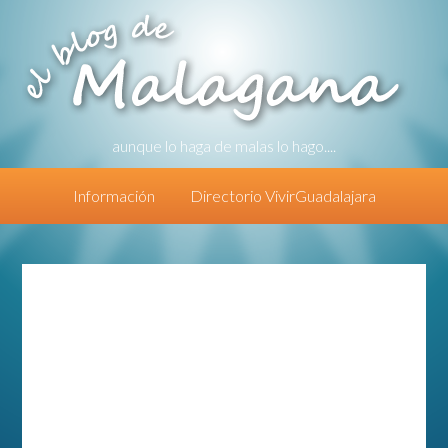
aunque lo haga de malas lo hago....
Información
Directorio VivirGuadalajara