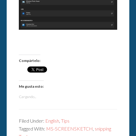
Compártelo:
Me gusta esto:
Cargando...
Filed Under:
English
,
Tips
Tagged With:
MS-SCREENSKETCH
,
snipping