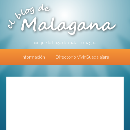
aunque lo haga de malas lo hago....
Información
Directorio VivirGuadalajara