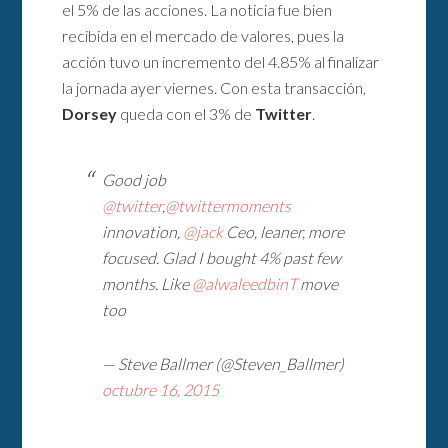
el 5% de las acciones. La noticia fue bien
recibida en el mercado de valores, pues la
acción tuvo un incremento del 4.85% al finalizar
la jornada ayer viernes. Con esta transacción,
Dorsey
queda con el 3% de
Twitter
.
Good job
@twitter
,
@twittermoments
innovation,
@jack
Ceo, leaner, more
focused. Glad I bought 4% past few
months. Like
@alwaleedbinT
move
too
— Steve Ballmer (@Steven_Ballmer)
octubre 16, 2015