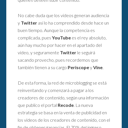
No cabe duda que los videos generan audiencia
y
Twitter
así lo ha comprendido desde hace un
buen tiempo. Aunque la competencia es
complicada, pues
YouTube
es el rey absoluto,
aún hay mucho por hacer en el apartado del
video, y seguramente
Twitter
le seguirá
sacando provecho, pues recordemos que
también tienen a su cargo
Periscope
y
Vine
.
De esta forma, la red de microblogging se está
reinventando y comenzará a pagar a los
creadores de contenido, según una información
que publico el portal
Recode
. La nueva
estrategia se basa en la venta de publicidad en
los videos de los creadores de contenido, con el
fin de obtener ganancias. El 70% del ingreso