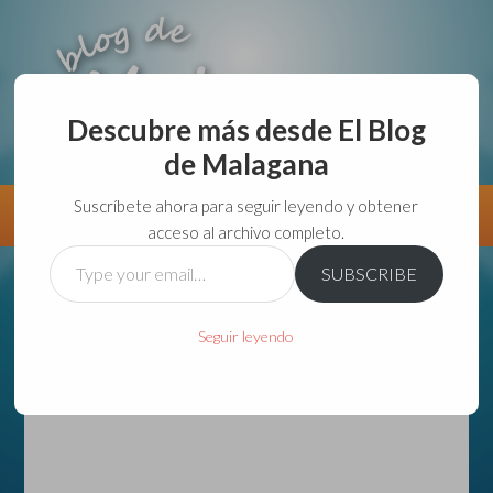
Descubre más desde El Blog
de Malagana
aunque lo haga de malas lo hago....
Suscríbete ahora para seguir leyendo y obtener
Información
Directorio VivirGuadalajara
acceso al archivo completo.
Type
SUBSCRIBE
your
email…
Seguir leyendo