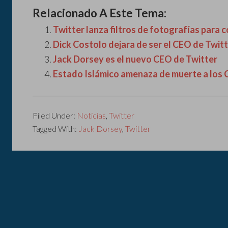
Relacionado A Este Tema:
Twitter lanza filtros de fotografías para
Dick Costolo dejara de ser el CEO de Twitter
Jack Dorsey es el nuevo CEO de Twitter
Estado Islámico amenaza de muerte a los
Filed Under:
Noticias
,
Twitter
Tagged With:
Jack Dorsey
,
Twitter