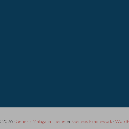
© 2026 ·
Genesis Malagana Theme
en
Genesis Framework
·
WordP