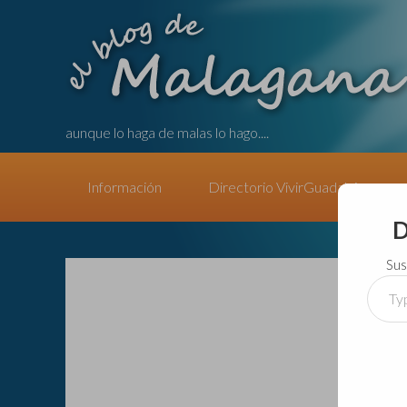
aunque lo haga de malas lo hago....
Información
Directorio VivirGuadalajara
D
Sus
Type
your
email