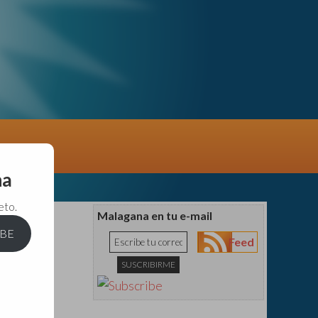
na
eto.
Malagana en tu e-mail
IBE
Feed