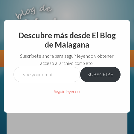
Descubre más desde El Blog
de Malagana
aunque lo haga de malas lo hago....
Suscríbete ahora para seguir leyendo y obtener
Información
Directorio VivirGuadalajara
acceso al archivo completo.
Type
SUBSCRIBE
your
email…
Seguir leyendo