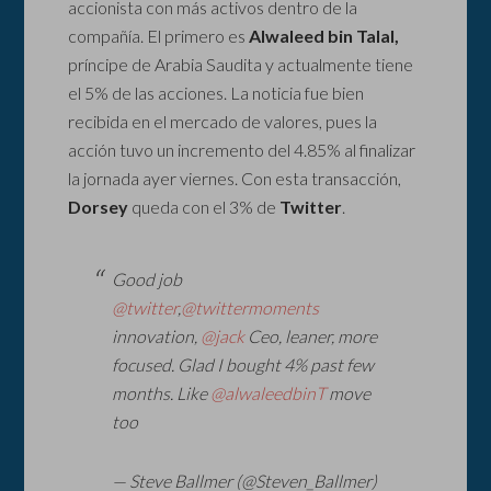
accionista con más activos dentro de la
compañía. El primero es
Alwaleed bin Talal,
príncipe de Arabia Saudita y actualmente tiene
el 5% de las acciones. La noticia fue bien
recibida en el mercado de valores, pues la
acción tuvo un incremento del 4.85% al finalizar
la jornada ayer viernes. Con esta transacción,
Dorsey
queda con el 3% de
Twitter
.
Good job
@twitter
,
@twittermoments
innovation,
@jack
Ceo, leaner, more
focused. Glad I bought 4% past few
months. Like
@alwaleedbinT
move
too
— Steve Ballmer (@Steven_Ballmer)