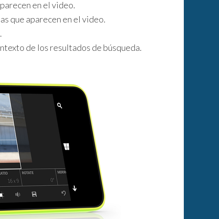
parecen en el video.
nas que aparecen en el video.
.
ontexto de los resultados de búsqueda.