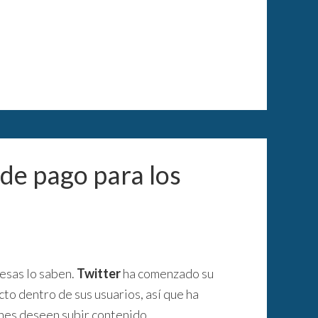
de pago para los
resas lo saben.
Twitter
ha comenzado su
to dentro de sus usuarios, así que ha
nes deseen subir contenido.