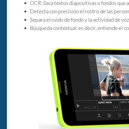
OCR: Saca textos diapositivas o fondos que a
Detecta con precisión el rostro de las perso
Separa el ruido de fondo y la actividad de voz
Búsqueda contextual: es decir, entiende el c