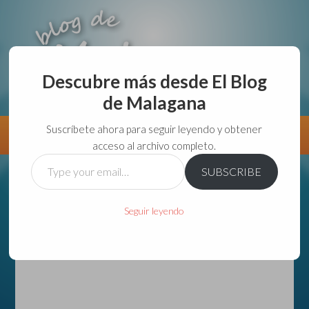
Descubre más desde El Blog
de Malagana
aunque lo haga de malas lo hago....
Suscríbete ahora para seguir leyendo y obtener
Información
Directorio VivirGuadalajara
acceso al archivo completo.
Type
SUBSCRIBE
your
email…
Seguir leyendo