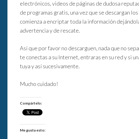
electrónicos, videos de páginas de dudosa reputac
de programas gratis, una vez que se descargan los 
comienza a encriptar toda la información dejándola
advertencia y de rescate.
Así que por favor no descarguen, nada que no sepan s
te conectas a su Internet, entraras en su red y si 
tuya y así sucesivamente.
Mucho cuidado!
Compártelo:
Me gusta esto: