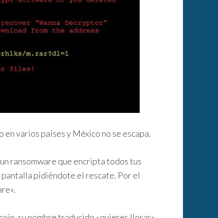
o en varios países y México no se escapa.
 un ransomware que encripta todos tus
 pantalla pidiéndote el rescate. Por el
re».
coin, su nombre traducido «quieres llorar»