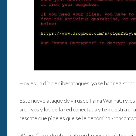
Hoy es un día de ciberataques, ya se han registrad
Este nuevo ataque de virus se llama WannaCry, es
archivos y los de la red conectada y te muestra una
rescate que pide es que se le denomina «ransomwa
WannaCry pide el rescate en la moneda virtual bit