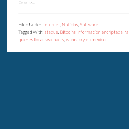
Cargando...
Filed Under:
Internet
,
Noticias
,
Software
Tagged With:
ataque
,
Bitcoins
,
informacion encriptada
,
r
quieres llorar
,
wannacry
,
wannacry en mexico