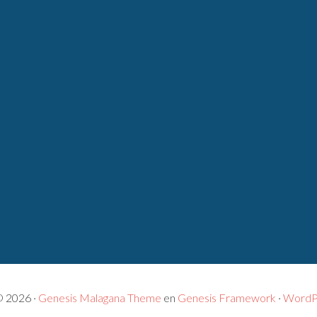
© 2026 ·
Genesis Malagana Theme
en
Genesis Framework
·
WordP