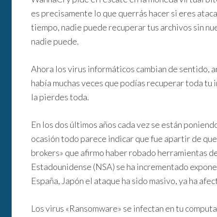
es precisamente lo que querrás hacer si eres ataca
tiempo, nadie puede recuperar tus archivos sin nue
nadie puede.
Ahora los virus informáticos cambian de sentido, 
había muchas veces que podías recuperar toda tu in
la pierdes toda.
En los dos últimos años cada vez se están poniend
ocasión todo parece indicar que fue apartir de qu
brokers» que afirmo haber robado herramientas de
Estadounidense (NSA) se ha incrementado exponen
España, Japón el ataque ha sido masivo, ya ha afec
Los virus «Ransomware» se infectan en tu computa