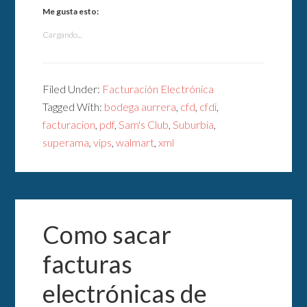
Me gusta esto:
Cargando...
Filed Under:
Facturación Electrónica
Tagged With:
bodega aurrera
,
cfd
,
cfdi
,
facturacion
,
pdf
,
Sam's Club
,
Suburbia
,
superama
,
vips
,
walmart
,
xml
Como sacar
facturas
electrónicas de