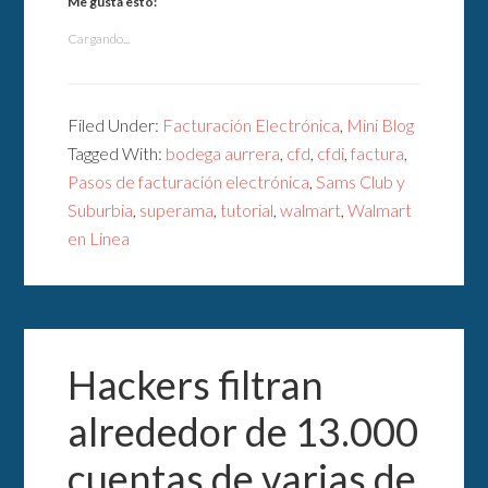
Me gusta esto:
Cargando...
Filed Under:
Facturación Electrónica
,
Mini Blog
Tagged With:
bodega aurrera
,
cfd
,
cfdi
,
factura
,
Pasos de facturación electrónica
,
Sams Club y
Suburbia
,
superama
,
tutorial
,
walmart
,
Walmart
en Linea
Hackers filtran
alrededor de 13.000
cuentas de varias de