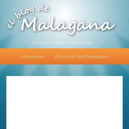
aunque lo haga de malas lo hago....
Información
Directorio VivirGuadalajara