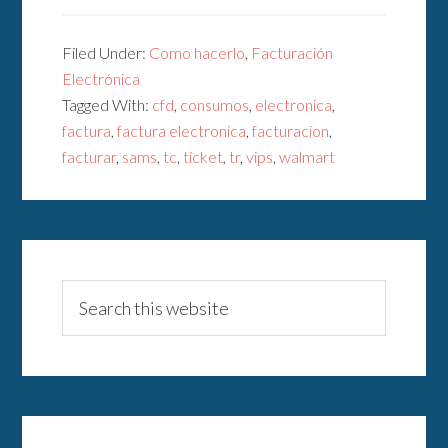
Filed Under:
Como hacerlo
,
Facturación
Electrónica
Tagged With:
cfd
,
consumos
,
electronica
,
factura
,
factura electronica
,
facturacion
,
facturar
,
sams
,
tc
,
ticket
,
tr
,
vips
,
walmart