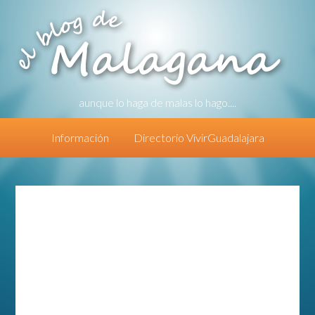
aunque lo haga de malas lo hago....
Información
Directorio VivirGuadalajara