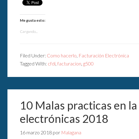
Me gusta esto:
Cargando...
Filed Under:
Como hacerlo
,
Facturación Electrónica
Tagged With:
cfdi
,
facturacion
,
g500
10 Malas practicas en la
electrónicas 2018
16 marzo 2018
por
Malagana