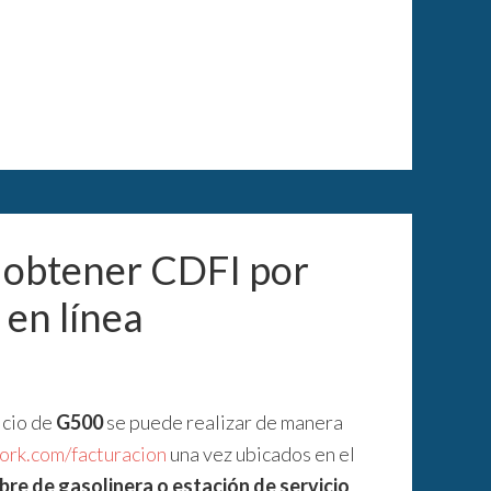
 obtener CDFI por
 en línea
icio de
G500
se puede realizar de manera
rk.com/facturacion
una vez ubicados en el
bre de gasolinera o estación de servicio