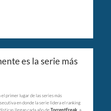
nte es la serie más
l primer lugar de las series más
secutiva en donde la serie lidera el ranking
adísticas llegan cada año de
TorrentFreak
, a