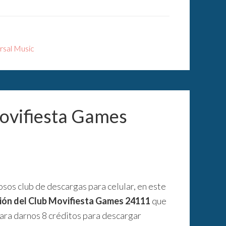
rsal Music
Movifiesta Games
os club de descargas para celular, en este
pción del Club Movifiesta Games 24111
que
ra darnos 8 créditos para descargar