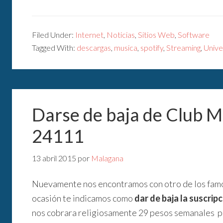
Filed Under:
Internet
,
Noticias
,
Sitios Web
,
Software
Tagged With:
descargas
,
musica
,
spotify
,
Streaming
,
Unive
Darse de baja de Club 
24111
13 abril 2015
por
Malagana
Nuevamente nos encontramos con otro de los famos
ocasión te indicamos como
dar de baja la suscri
nos cobrara religiosamente 29 pesos semanales pa