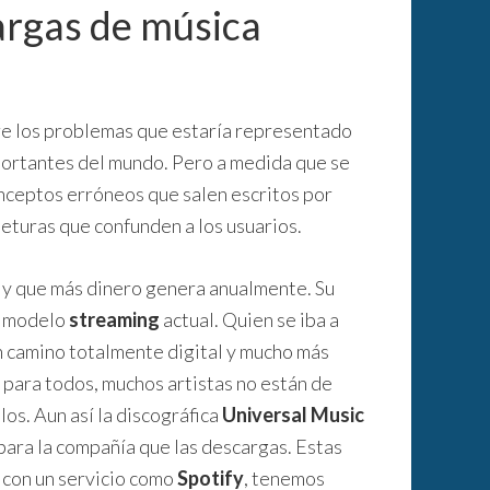
argas de música
re los problemas que estaría representado
portantes del mundo. Pero a medida que se
nceptos erróneos que salen escritos por
njeturas que confunden a los usuarios.
s y que más dinero genera anualmente. Su
al modelo
streaming
actual. Quien se iba a
un camino totalmente digital y mucho más
 para todos, muchos artistas no están de
os. Aun así la discográfica
Universal Music
ara la compañía que las descargas. Estas
 con un servicio como
Spotify
, tenemos