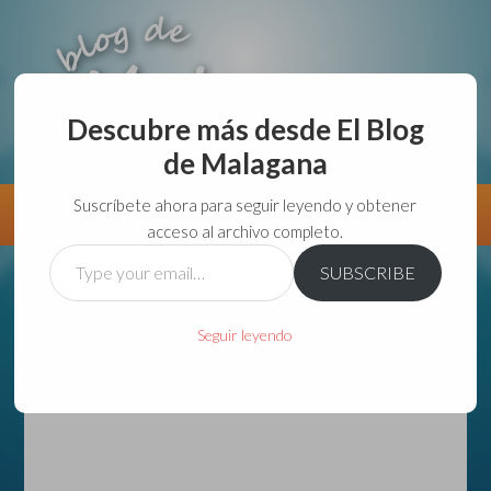
Descubre más desde El Blog
de Malagana
aunque lo haga de malas lo hago....
Suscríbete ahora para seguir leyendo y obtener
Información
Directorio VivirGuadalajara
acceso al archivo completo.
Type
SUBSCRIBE
your
email…
Seguir leyendo