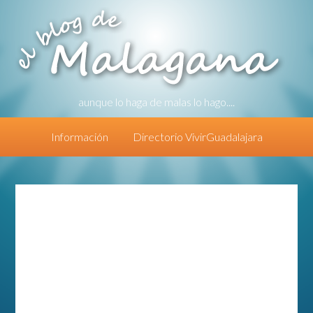
aunque lo haga de malas lo hago....
Información
Directorio VivirGuadalajara