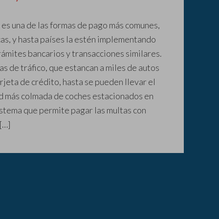
 es una de las formas de pago más comunes,
as, y hasta países la estén implementando
ámites bancarios y transacciones similares.
as de tráfico, que estancan a miles de autos
arjeta de crédito, hasta se pueden llevar el
dad más colmada de coches estacionados en
istema que permite pagar las multas con
[…]