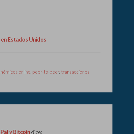
s en Estados Unidos
nómicos online
,
peer-to-peer
,
transacciones
Pal y Bitcoin
dice: