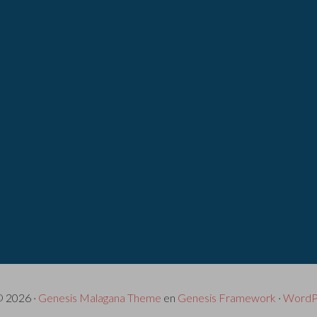
© 2026 ·
Genesis Malagana Theme
en
Genesis Framework
·
WordP