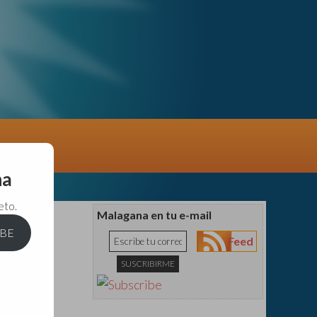
na
eto.
Malagana en tu e-mail
IBE
Feed