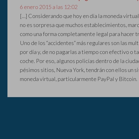
6 enero 2015 a las 12:02
[…] Considerando que hoy en día la moneda virtual
no es sorpresa que muchos establecimientos, marc
como una forma completamente legal para hacer tr
Uno de los “accidentes” más regulares son las mult
por día y, de no pagarlas a tiempo con efectivo o t
coche. Por eso, algunos policías dentro de la ciu
pésimos sitios, Nueva York, tendrán con ellos un s
moneda virtual, particularmente PayPal y Bitcoin. 