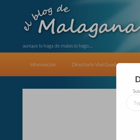
aunque lo haga de malas lo hago....
Información
Directorio VivirGuadalajara
D
Sus
Type
your
email