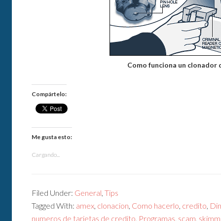
Como funciona un clonador d
Compártelo:
Me gusta esto:
Cargando...
Filed Under:
General
,
Tips
Tagged With:
amex
,
clonacion
,
Como hacerlo
,
credito
,
Din
numeros de tarjetas de credito
,
Programas
,
scam
,
skimm