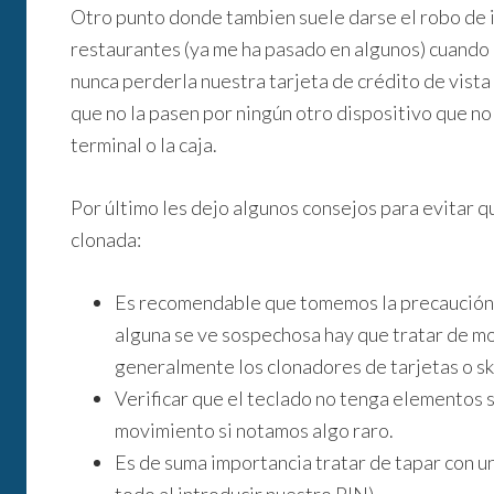
Otro punto donde tambien suele darse el robo de i
restaurantes (ya me ha pasado en algunos) cuando 
nunca perderla nuestra tarjeta de crédito de vist
que no la pasen por ningún otro dispositivo que no 
terminal o la caja.
Por último les dejo algunos consejos para evitar q
clonada:
Es recomendable que tomemos la precaución de
alguna se ve sospechosa hay que tratar de mo
generalmente los clonadores de tarjetas o s
Verificar que el teclado no tenga elementos 
movimiento si notamos algo raro.
Es de suma importancia tratar de tapar con 