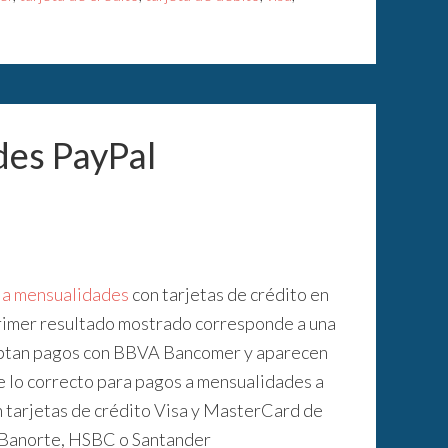
es PayPal
s a mensualidades
con tarjetas de crédito en
primer resultado mostrado corresponde a una
ceptan pagos con BBVA Bancomer y aparecen
e lo correcto para pagos a mensualidades a
n tarjetas de crédito Visa y MasterCard de
 Banorte, HSBC o Santander