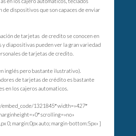
ias en los cajero automáticos, teclados
 de dispositivos que son capaces de enviar
nación de tarjetas de credito se conocen en
s y diapositivas pueden ver la gran variedad
ersonales de tarjetas de credito.
n inglés pero bastante ilustrativo).
dores de tarjetas de crédito es bastante
es en los cajeros automaticos.
how/embed_code/1321845″ width=»427″
arginheight=»0″ scrolling=»no»
x 0; margin:0px auto; margin-bottom:5px» ]