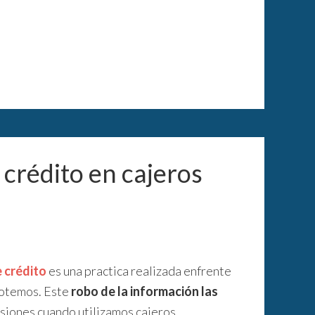
 crédito en cajeros
 crédito
es una practica realizada enfrente
notemos. Este
robo de la información las
asiones cuando utilizamos cajeros