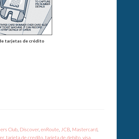
e tarjetas de crédito
ers Club
,
Discover
,
enRoute
,
JCB
,
Mastercard
,
er
,
tarjeta de credito
,
tarjeta de debito
,
visa
,