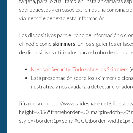
tarjeta, para lo cual tambien instalan camaras esp
sobrepuestos y en casos extremos una combinación
vía mensaje de texto esta información.
Los dispositivos para el robo de información o clo
el medio como
skimmers.
En los siguientes enlace
de dispositivos utilizados para el robo de datos p
Krebson Security: Todo sobre los Skimmers
(e
Esta presentación sobre los skimmers o clona
ilustrativa y nos ayudara a detectar clonador
[iframe src=»http://www.slideshare.net/slides
height=»356″ frameborder=»0″ marginwidth=»0″ m
style=»border:1px solid #CCC;border-width:1px 1p