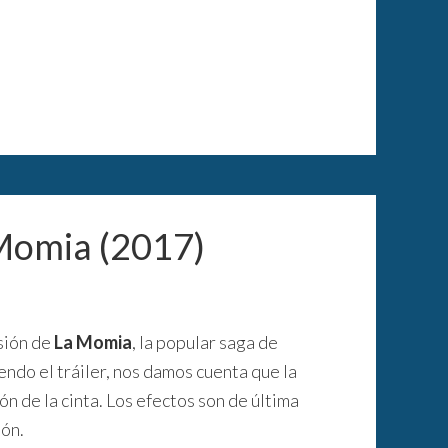
a Momia (2017)
sión de
La Momia
, la popular saga de
endo el tráiler, nos damos cuenta que la
n de la cinta. Los efectos son de última
ión.