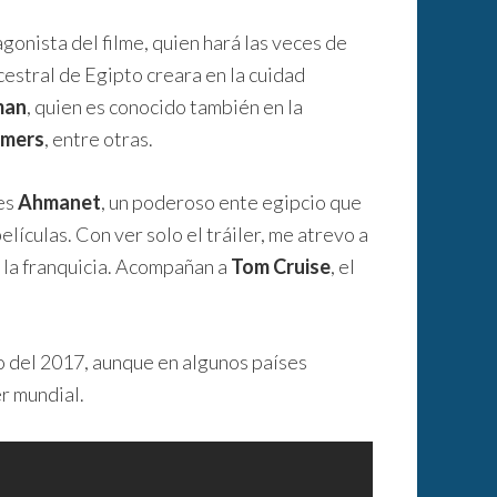
gonista del filme, quien hará las veces de
cestral de Egipto creara en la cuidad
man
, quien es conocido también en la
rmers
, entre otras.
es
Ahmanet
, un poderoso ente egipcio que
lículas. Con ver solo el tráiler, me atrevo a
a la franquicia. Acompañan a
Tom Cruise
, el
io del 2017, aunque en algunos países
r mundial.