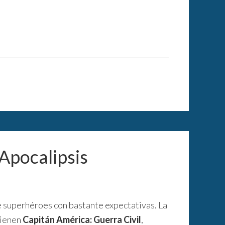
 Apocalipsis
e superhéroes con bastante expectativas. La
 vienen
Capitán América: Guerra Civil
,