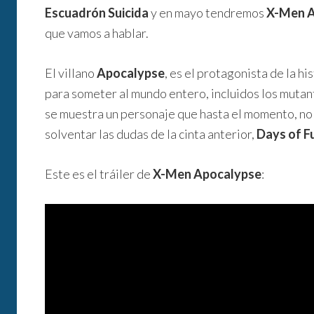
Escuadrón Suicida
y en mayo tendremos
X-Men A
que vamos a hablar.
El villano
Apocalypse
, es el protagonista de la hi
para someter al mundo entero, incluidos los mutante
se muestra un personaje que hasta el momento, no
solventar las dudas de la cinta anterior,
Days of F
Este es el tráiler de
X-Men Apocalypse
: