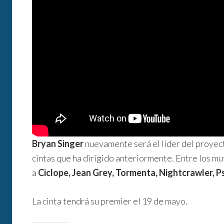
Bryan Singer
nuevamente será el líder del proyect
cintas que ha dirigido anteriormente. Entre los 
a
Ciclope, Jean Grey, Tormenta, Nightcrawler, 
La cinta tendrá su premier el 19 de mayo.