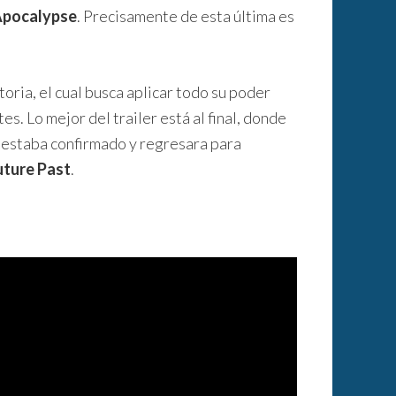
pocalypse
. Precisamente de esta última es
storia, el cual busca aplicar todo su poder
s. Lo mejor del trailer está al final, donde
 estaba confirmado y regresara para
uture Past
.