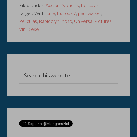
Filed Under:
Acción
,
Noticias
,
Películas
Tagged With:
cine
,
Furious 7
,
paul walker
,
Películas
,
Rapido y furioso
,
Universal Pictures
,
Vin Diesel