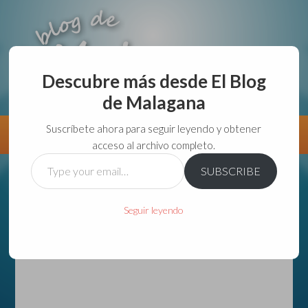
Descubre más desde El Blog
de Malagana
aunque lo haga de malas lo hago....
Suscríbete ahora para seguir leyendo y obtener
Información
Directorio VivirGuadalajara
acceso al archivo completo.
Type
SUBSCRIBE
your
email…
Seguir leyendo