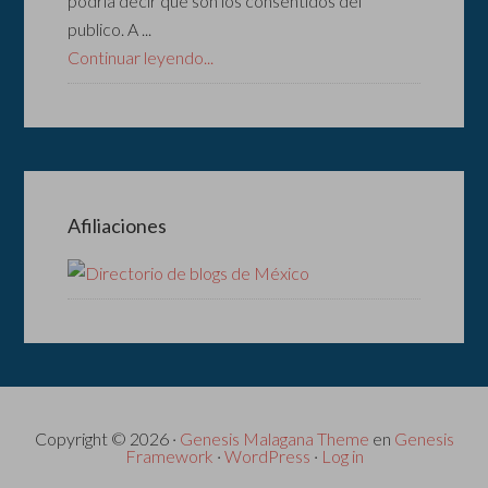
podría decir que son los consentidos del
publico. A ...
Continuar leyendo...
Afiliaciones
Copyright © 2026 ·
Genesis Malagana Theme
en
Genesis
Framework
·
WordPress
·
Log in