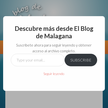
Descubre más desde El Blog
de Malagana
aunque lo haga de malas lo hago....
Suscríbete ahora para seguir leyendo y obtener
Información
Directorio VivirGuadalajara
acceso al archivo completo.
Type
SUBSCRIBE
your
email…
Seguir leyendo