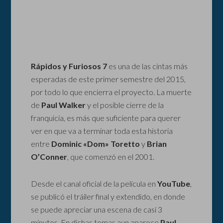
Rápidos y Furiosos 7
es una de las cintas más
esperadas de este primer semestre del 2015,
por todo lo que encierra el proyecto. La muerte
de
Paul Walker
y el posible cierre de la
franquicia, es más que suficiente para querer
ver en que va a terminar toda esta historia
entre
Dominic «Dom» Toretto
y
Brian
O’Conner
, que comenzó en el 2001.
Desde el canal oficial de la película en
YouTube
,
se publicó el tráiler final y extendido, en donde
se puede apreciar una escena de casi 3
minutos. En dichas tomas aun aparece
Paul