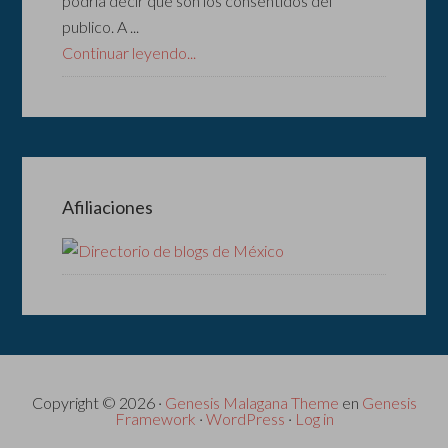
podría decir que son los consentidos del
publico. A ...
Continuar leyendo...
Afiliaciones
Copyright © 2026 ·
Genesis Malagana Theme
en
Genesis
Framework
·
WordPress
·
Log in