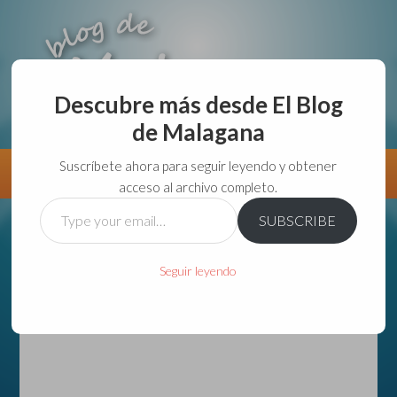
Descubre más desde El Blog
de Malagana
aunque lo haga de malas lo hago....
Suscríbete ahora para seguir leyendo y obtener
Información
Directorio VivirGuadalajara
acceso al archivo completo.
Type
SUBSCRIBE
your
email…
Seguir leyendo