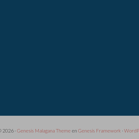
© 2026 ·
Genesis Malagana Theme
en
Genesis Framework
·
WordP