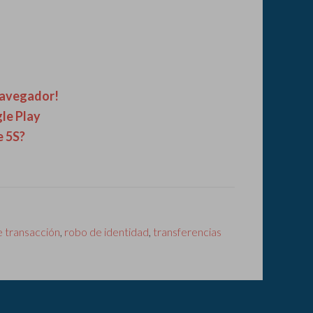
 navegador!
le Play
e 5S?
e transacción
,
robo de identidad
,
transferencias