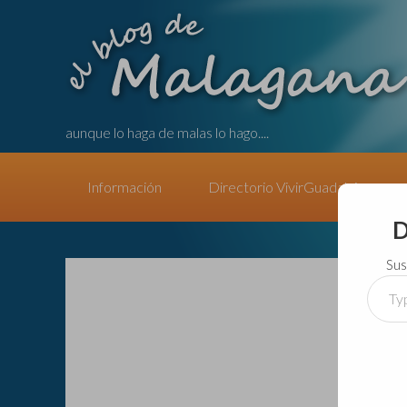
aunque lo haga de malas lo hago....
Información
Directorio VivirGuadalajara
D
Sus
Type
your
email