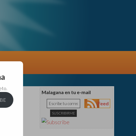
na
eto.
Malagana en tu e-mail
IBE
Feed